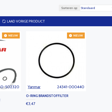
Sorteren op:
LAAD VORIGE PRODUCT
NIEUW
NIEUW
50-502320
Yanmar
24341-000440
O-RING BRANDSTOFFILTER
R
€3,47