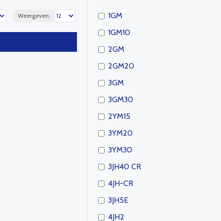
1GM
Weergeven:
1GM10
2GM
2GM20
3GM
3GM30
2YM15
3YM20
3YM30
3JH40 CR
4JH-CR
3JH5E
4JH2