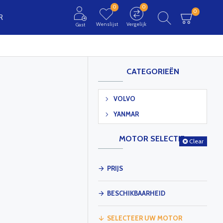
0
0
0
R
Wenslijst
Vergelijk
Gast
CATEGORIEËN
VOLVO
YANMAR
MOTOR SELECTIE
Clear
PRIJS
BESCHIKBAARHEID
SELECTEER UW MOTOR