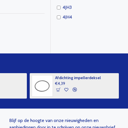
4JH3
4JH4
4JH5
4LH
4LV
4BY
4LHA
6BY
Afdichting impellerdeksel
€4,39
6LY
8LV
6LP(A)
YSB
Blijf op de hoogte van onze nieuwigheden en
YSM
aanbiedingen door in te schrijven op onze nieuwsbrief