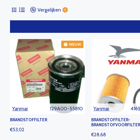
Vergelijken
0
NIEUW
Yanmar
129A00-55810
Yanmar
416
BRANDSTOFFILTER
BRANDSTOFFILTER-
BRANDSTOFVOORFILTE
€53,02
€28,68