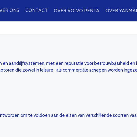
VER ONS
CONTACT
OVER VOLVO PENTA
OVER YANMA
en aandrijfsystemen, met een reputatie voor betrouwbaarheid en inn
 motoren die zowel in leisure- als commerciële schepen worden ingeze
ntworpen om te voldoen aan de eisen van verschillende soorten vaar