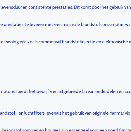
evensduur en consistente prestaties. Dit komt door het gebruik van 
prestaties te leveren met een minimale brandstofconsumptie, wat 
echnologieën zoals commonrail brandstofinjectie en elektronisch
toren biedt het bedrijf een uitgebreide lijn van onderdelen en acce
andstof- en luchtfilters, evenals het gebruik van originele Yanmar vl
 brandstofpompen en bougies zijn essentieel voor een goed funct