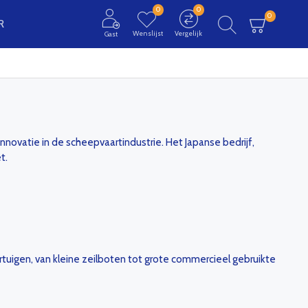
0
0
0
R
Wenslijst
Vergelijk
Gast
ovatie in de scheepvaartindustrie. Het Japanse bedrijf,
t.
tuigen, van kleine zeilboten tot grote commercieel gebruikte