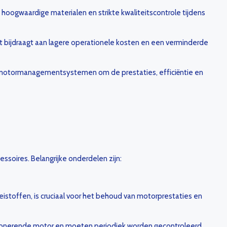
hoogwaardige materialen en strikte kwaliteitscontrole tijdens
bijdraagt aan lagere operationele kosten en een verminderde
e motormanagementsystemen om de prestaties, efficiëntie en
ssoires. Belangrijke onderdelen zijn:
oeistoffen, is cruciaal voor het behoud van motorprestaties en
ionerende motor en moeten periodiek worden gecontroleerd