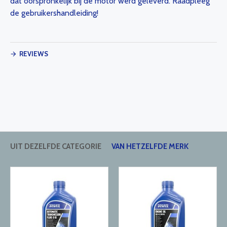
dat oorspronkelijk bij de motor werd geleverd. Raadpleeg
de gebruikershandleiding!
REVIEWS
UIT DEZELFDE CATEGORIE
VAN HETZELFDE MERK