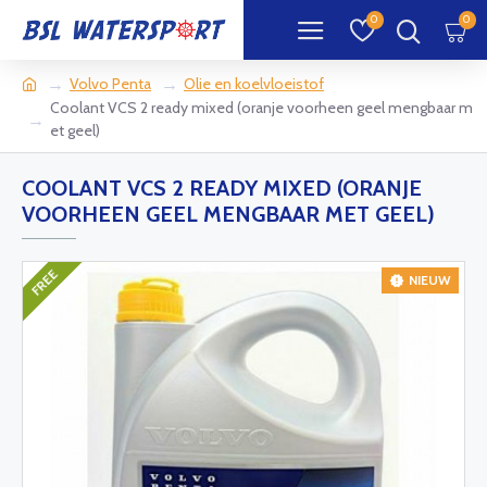
0
0
Volvo Penta
Olie en koelvloeistof
Coolant VCS 2 ready mixed (oranje voorheen geel mengbaar m
et geel)
COOLANT VCS 2 READY MIXED (ORANJE
VOORHEEN GEEL MENGBAAR MET GEEL)
FREE
NIEUW