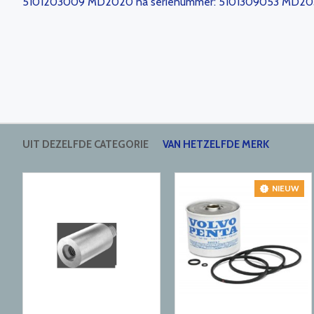
5101203009 MD2020 na serienummer: 5101309053 MD
UIT DEZELFDE CATEGORIE
VAN HETZELFDE MERK
NIEUW