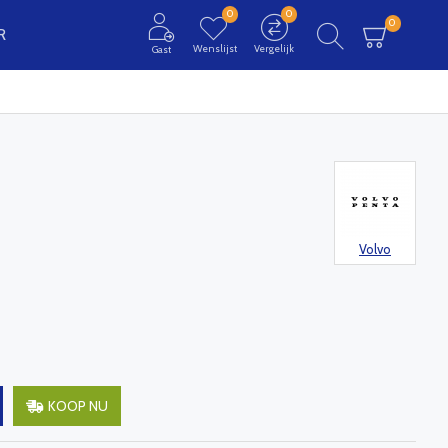
0
0
0
R
Wenslijst
Vergelijk
Gast
Volvo
KOOP NU