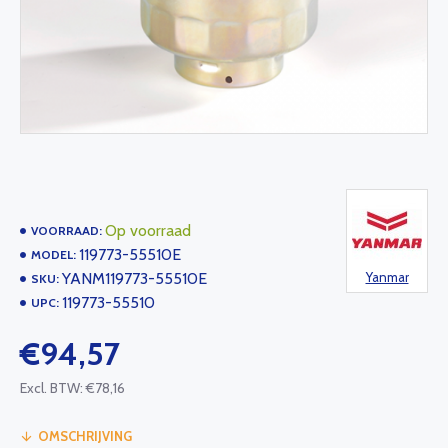
Op voorraad
VOORRAAD:
119773-55510E
MODEL:
YANM119773-55510E
Yanmar
SKU:
119773-55510
UPC:
€94,57
Excl. BTW: €78,16
OMSCHRIJVING