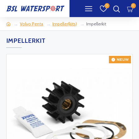
0
0
Volvo Penta
Impeller(kits)
Impellerkit
IMPELLERKIT
NIEUW