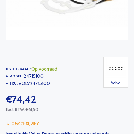
Op voorraad
VOORRAAD:
24715100
MODEL:
VOLV24715100
Volvo
SKU:
€74,42
Excl. BTW: €61,50
OMSCHRIJVING
Impellerkit Volvo Penta geschikt voor de volgende