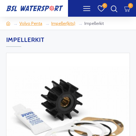
0
0
Volvo Penta
Impeller(kits)
Impellerkit
IMPELLERKIT