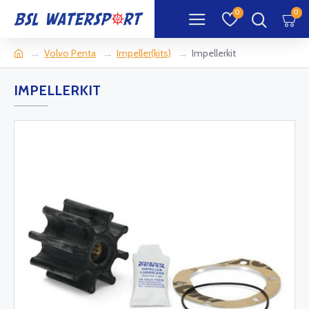
0
0
Volvo Penta
Impeller(kits)
Impellerkit
IMPELLERKIT